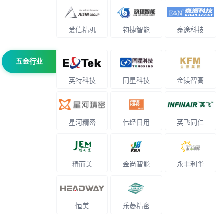
爱信精机
钧捷智能
泰途科技
五金行业
英特科技
同星科技
金镁智高
星河精密
伟经日用
英飞同仁
精而美
金尚智能
永丰利华
恒美
乐菱精密