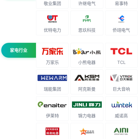
敬业集团
许继电气
易事特
优特电力
恩玖科技
侨翊电气
家电行业
万家乐
小熊电器
TCL
瑞能集团
阿克斯曼
巨大音响
伊莱特
锦力电器
威诺高