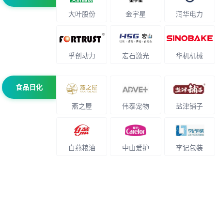
大叶股份
金宇星
润华电力
孚创动力
宏石激光
华机机械
食品日化
燕之屋
伟泰宠物
盐津铺子
白燕粮油
中山爱护
李记包装