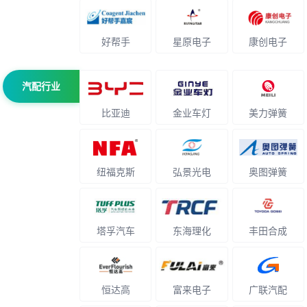
好帮手
星原电子
康创电子
汽配行业
比亚迪
金业车灯
美力弹簧
纽福克斯
弘景光电
奥图弹簧
塔孚汽车
东海理化
丰田合成
恒达高
富来电子
广联汽配