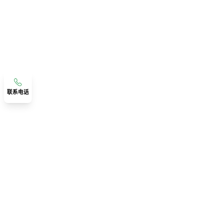
联系电话
联系我们
广东省佛山市顺德区伦教宝汇路精工智造数智产业园
联系人：古老师
18219341291