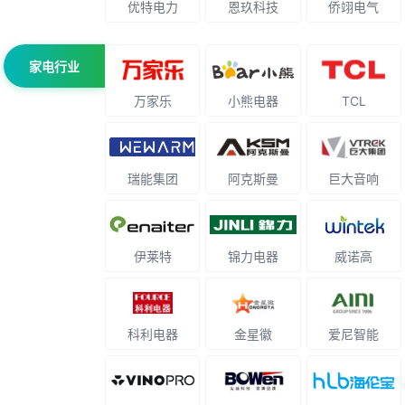
优特电力
恩玖科技
侨翊电气
家电行业
万家乐
小熊电器
TCL
瑞能集团
阿克斯曼
巨大音响
伊莱特
锦力电器
威诺高
科利电器
金星徽
爱尼智能