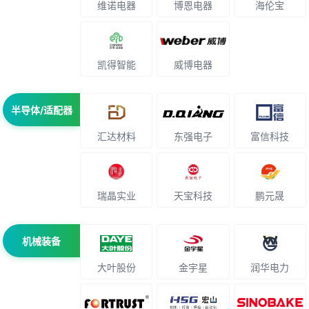
维诺电器
博恩电器
海伦宝
凯得智能
威博电器
半导体/适配器
汇达材料
东强电子
富信科技
瑞晶实业
天宝科技
鹏元晟
机械装备
大叶股份
金宇星
润华电力