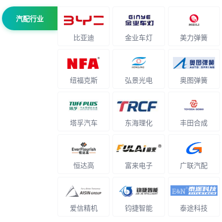
汽配行业
比亚迪
金业车灯
美力弹簧
纽福克斯
弘景光电
奥图弹簧
塔孚汽车
东海理化
丰田合成
恒达高
富来电子
广联汽配
爱信精机
钧捷智能
泰途科技