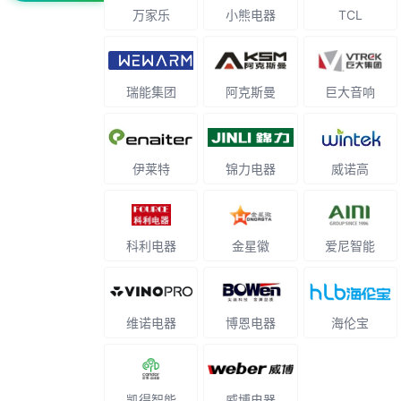
万家乐
小熊电器
TCL
瑞能集团
阿克斯曼
巨大音响
伊莱特
锦力电器
威诺高
科利电器
金星徽
爱尼智能
维诺电器
博恩电器
海伦宝
凯得智能
威博电器