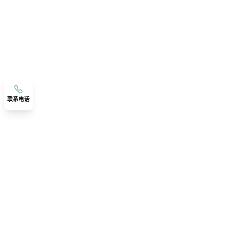
联系电话
联系我们
广东省佛山市顺德区伦教宝汇路精工智造数智产业园
联系人：古老师
18219341291