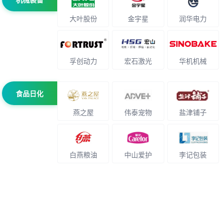
大叶股份
金宇星
润华电力
孚创动力
宏石激光
华机机械
食品日化
燕之屋
伟泰宠物
盐津铺子
白燕粮油
中山爱护
李记包装