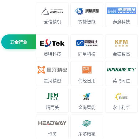
爱信精机
钧捷智能
泰途科技
五金行业
英特科技
同星科技
金镁智高
星河精密
伟经日用
英飞同仁
精而美
金尚智能
永丰利华
恒美
乐菱精密