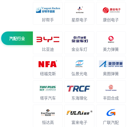
好帮手
星原电子
康创电子
汽配行业
比亚迪
金业车灯
美力弹簧
纽福克斯
弘景光电
奥图弹簧
塔孚汽车
东海理化
丰田合成
恒达高
富来电子
广联汽配