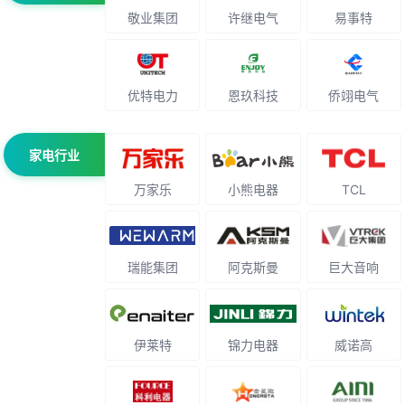
敬业集团
许继电气
易事特
优特电力
恩玖科技
侨翊电气
家电行业
万家乐
小熊电器
TCL
瑞能集团
阿克斯曼
巨大音响
伊莱特
锦力电器
威诺高