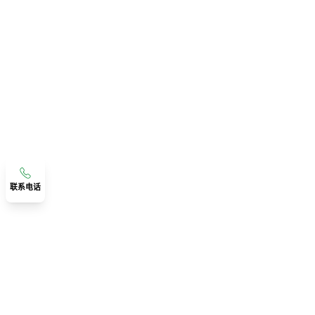
联系电话
联系我们
广东省佛山市顺德区伦教宝汇路精工智造数智产业园