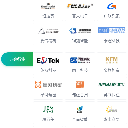
恒达高
富来电子
广联汽配
爱信精机
钧捷智能
泰途科技
五金行业
英特科技
同星科技
金镁智高
星河精密
伟经日用
英飞同仁
精而美
金尚智能
永丰利华