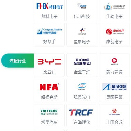
邦科电子
伟邦科技
佳韵电子
好帮手
星原电子
康创电子
汽配行业
比亚迪
金业车灯
美力弹簧
纽福克斯
弘景光电
奥图弹簧
塔孚汽车
东海理化
丰田合成