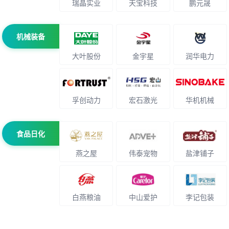
瑞晶实业
天宝科技
鹏元晟
机械装备
大叶股份
金宇星
润华电力
孚创动力
宏石激光
华机机械
食品日化
燕之屋
伟泰宠物
盐津铺子
白燕粮油
中山爱护
李记包装