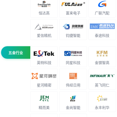
恒达高
富来电子
广联汽配
爱信精机
钧捷智能
泰途科技
五金行业
英特科技
同星科技
金镁智高
星河精密
伟经日用
英飞同仁
精而美
金尚智能
永丰利华