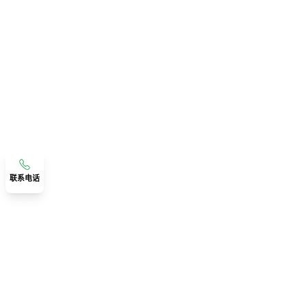
联系电话
联系我们
广东省佛山市顺德区伦教宝汇路精工智造数智产业园