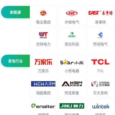
新能源
敬业集团
许继电气
易事特
优特电力
恩玖科技
侨翊电气
家电行业
万家乐
小熊电器
TCL
瑞能集团
阿克斯曼
巨大音响
伊莱特
锦力电器
威诺高