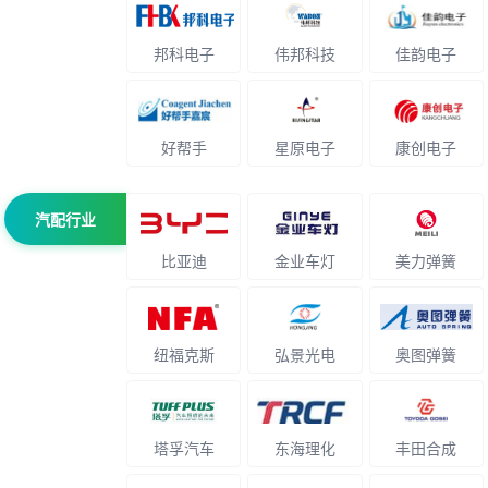
邦科电子
伟邦科技
佳韵电子
好帮手
星原电子
康创电子
汽配行业
比亚迪
金业车灯
美力弹簧
纽福克斯
弘景光电
奥图弹簧
塔孚汽车
东海理化
丰田合成