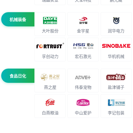
机械装备
大叶股份
金宇星
润华电力
孚创动力
宏石激光
华机机械
食品日化
燕之屋
伟泰宠物
盐津铺子
白燕粮油
中山爱护
李记包装