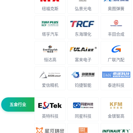
纽福克斯
弘景光电
奥图弹簧
塔孚汽车
东海理化
丰田合成
恒达高
富来电子
广联汽配
爱信精机
钧捷智能
泰途科技
五金行业
英特科技
同星科技
金镁智高