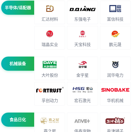
半导体/适配器
汇达材料
东强电子
富信科技
瑞晶实业
天宝科技
鹏元晟
机械装备
大叶股份
金宇星
润华电力
孚创动力
宏石激光
华机机械
食品日化
燕之屋
伟泰宠物
盐津铺子